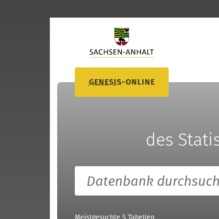
GENESIS
-
ONLINE
des Stat
Meistgesuchte 5 Tabellen